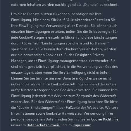
externen Inhalten werden nachfolgend als „Dienste“ bezeichnet.
Um diese Dienste nutzen zu können, benötigen wir Ihre
Einwilligung. Mit einem Klick auf "Alle akzeptieren" erteilen Sie
Ihre Einwilligung zur Verwendung aller Dienste. Sie können auch
einzelne Einwilligungen erteilen, indem Sie die Schieberegler für
jede Cookie-Kategorie einzeln anklicken und diese Einstellungen
durch Klicken auf "Einstellungen speichern und fortfahren"
speichern. Falls Sie keinen der Schieberegler anklicken, werden
nur die notwendigen Cookies (z. B. der Ensighten Privacy
Manager, unser Einwilligungsmanagementtool) verwendet. Sie
sind nicht gesetzlich verpflichtet, in die Verwendung von Cookies
Schwanebecker Chaussee
einzuwilligen, aber wenn Sie Ihre Einwilligung nicht erteilen,
16321 Bernau
können Sie bestimmte unserer Dienste möglicherweise nicht
nutzen. Sie können Ihre Cookie-Einstellungen anhand der unten
aufgeführten Kategorien von Cookies verwalten. Sie können Ihre
03338 36990
Einwilligung jederzeit mit Wirkung zum Zeitpunkt des Widerrufs
widerrufen. Für den Widerruf der Einwilligung beachten Sie bitte
bernau@zemke.de
die "Cookie-Einstellungen" in der Fußzeile der Webseite. Weitere
Informationen sowie konkrete Hinweise zur Verwendung Ihrer
personenbezogenen Daten finden Sie in unserer
Cookie Richtlinie
,
Kontaktdaten herunterladen
unserem
Datenschutzhinweis
und im
Impressum
.