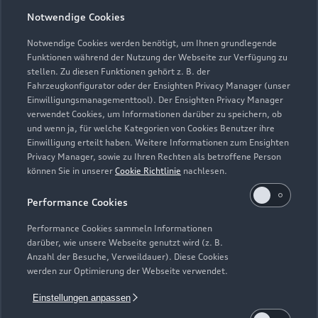
Notwendige Cookies
Öffnungszeiten
Notwendige Cookies werden benötigt, um Ihnen grundlegende
Funktionen während der Nutzung der Webseite zur Verfügung zu
stellen. Zu diesen Funktionen gehört z. B. der
Fahrzeugkonfigurator oder der Ensighten Privacy Manager (unser
Verkauf
Einwilligungsmanagementtool). Der Ensighten Privacy Manager
Geschlossen
,
öffnet am
Samstag 09:00
verwendet Cookies, um Informationen darüber zu speichern, ob
und wenn ja, für welche Kategorien von Cookies Benutzer ihre
Einwilligung erteilt haben. Weitere Informationen zum Ensighten
Service
Privacy Manager, sowie zu Ihren Rechten als betroffene Person
Geschlossen
,
öffnet am
Samstag 09:00
können Sie in unserer
Cookie Richtlinie
nachlesen.
Performance Cookies
Teile- und Zubehörverkauf
Geschlossen
,
öffnet am
Samstag 09:00
Performance Cookies sammeln Informationen
darüber, wie unsere Webseite genutzt wird (z. B.
Anzahl der Besuche, Verweildauer). Diese Cookies
werden zur Optimierung der Webseite verwendet.
Einstellungen anpassen